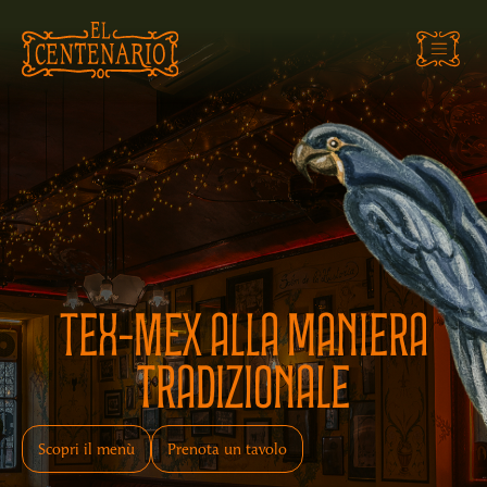
Tex-MEX alla maniera
tradizionale
Scopri il menù
Prenota un tavolo