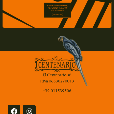
El Centenario srl
P.Iva 06530270013
+39 011539506